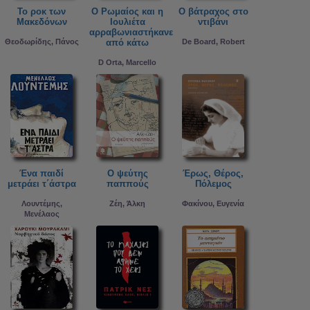
Το ροκ των
Ο Ρωμαίος και η
Ο βάτραχος στο
Μακεδόνων
Ιουλιέτα
ντιβάνι
αρραβωνιαστήκανε
Θεοδωρίδης, Πάνος
από κάτω
De Board, Robert
D Orta, Marcello
Ένα παιδί
Ο ψεύτης
Έρως, Θέρος,
μετράει τ΄άστρα
παππούς
Πόλεμος
Λουντέμης,
Ζέη, Άλκη
Φακίνου, Ευγενία
Μενέλαος