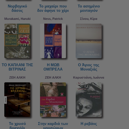
Νορβηγικό
Το μαχαίρι που
Το ασημένιο
δάσος
δεν άφηνε το χέρι
μενταγιόν
Murakami, Haruki
Ness, Patrick
Σίνου, Κίρα
ΤΟ ΚΑΠΛΑΝΙ ΤΗΣ
Η ΜΩΒ
Ο Άγιος της
ΒΙΤΡΙΝΑΣ
ΟΜΠΡΕΛΑ
Μοναξιάς
ΖΕΗ ΑΛΚΗ
ΖΕΗ ΑΛΚΗ
Καρυστιάνη, Ιωάννα
Το χρυσό
Στην καρδιά των
Η ρεβάνς
βραχιόλι
μουσώνων