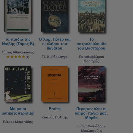
Τα παιδιά της
Ο Χάρι Πότερ και
Το
Νιόβης (Τόμος Β)
οι κλήροι του
αστρολούλουδο
θανάτου
του Βοσπόρου
Τάσος Αθανασιάδης
Τζ. Κ. Ρόουλινγκ
Παπαθεοδώρου
(1)
Θοδωρής
Μοιραίοι
Eroica
Πέρασαν όλοι οι
αντικατοπτρισμοί
καιροί πάνω μας,
Κοσμάς Πολίτης
Μάρθα
Πέτρος Μαρτινίδης
Γιώτα Φωτιάδου -
Μπαλαφούτη