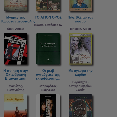
Μνήμες της
ΤΟ ΑΓΙΟΝ ΟΡΟΣ
Πώς βλέπω τον
Κωνσταντινούπολης
κόσμο
Καδάς, Σωτήριος Ν.
Ümit, Ahmet
Einstein, Albert
Η ποίηση στην
Οι μωβ
Με άγκυρα την
Οκτωβριανή
ανταύγειες της
καρδιά
Επανάσταση
εκπαίδευσης...
Παράσχου -
Μανιάτης,
Βαρβαρέσος,
Χατζηδημητρίου,
Παναγιώτης
Ευάγγελος
Σοφία