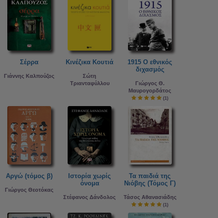
Σέρρα
Κινέζικα Κουτιά
1915 Ο εθνικός
διχασμός
Γιάννης Καλπούζος
Σώτη
Τριανταφύλλου
Γιώργος Θ.
Μαυρογορδάτος
(1)
Αργώ (τόμος β)
Ιστορία χωρίς
Τα παιδιά της
όνομα
Νιόβης (Τόμος Γ)
Γιώργος Θεοτόκας
Στέφανος Δάνδολος
Τάσος Αθανασιάδης
(1)