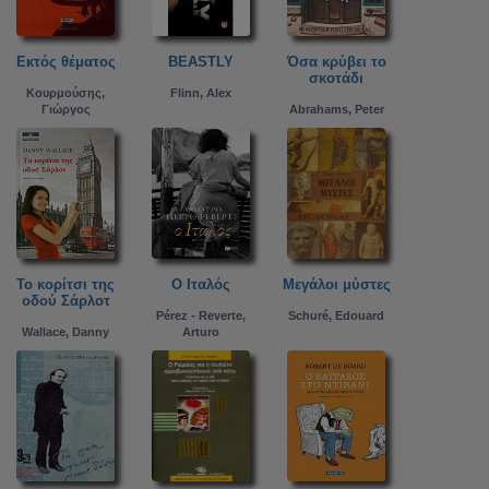
Εκτός θέματος
BEASTLY
Όσα κρύβει το
σκοτάδι
Κουρμούσης,
Flinn, Alex
Γιώργος
Abrahams, Peter
Το κορίτσι της
Ο Ιταλός
Μεγάλοι μύστες
οδού Σάρλοτ
Pérez - Reverte,
Schuré, Edouard
Wallace, Danny
Arturo