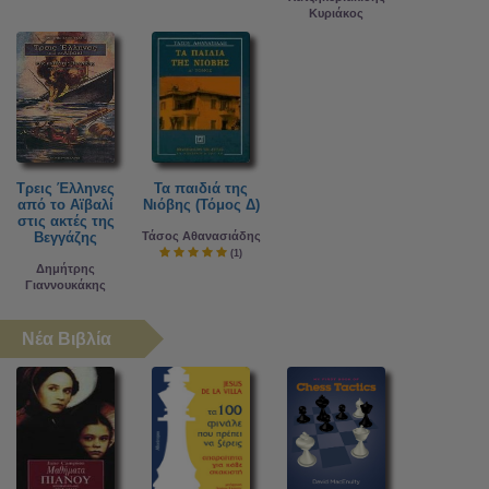
Κυριάκος
Τρεις Έλληνες
Τα παιδιά της
από το Αϊβαλί
Νιόβης (Τόμος Δ)
στις ακτές της
Βεγγάζης
Τάσος Αθανασιάδης
(1)
Δημήτρης
Γιαννουκάκης
Νέα Βιβλία