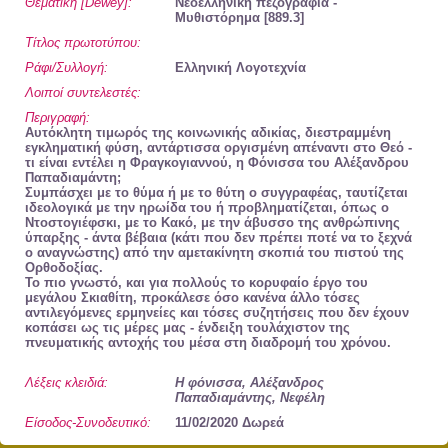
Ανακοινώσεις
Θεματική [Dewey]:
Νεοελληνική πεζογραφία -
Μυθιστόρημα [889.3]
Ώρες Λειτουργίας
Τίτλος πρωτοτύπου:
Το Blog της βιβλιοθήκης
Ράφι/Συλλογή:
Ελληνική Λογοτεχνία
Λοιποί συντελεστές:
Περιγραφή:
Αυτόκλητη τιμωρός της κοινωνικής αδικίας, διεστραμμένη
εγκληματική φύση, αντάρτισσα οργισμένη απέναντι στο Θεό -
τι είναι εντέλει η Φραγκογιαννού, η Φόνισσα του Αλέξανδρου
Παπαδιαμάντη;
Συμπάσχει με το θύμα ή με το θύτη ο συγγραφέας, ταυτίζεται
ιδεολογικά με την ηρωίδα του ή προβληματίζεται, όπως ο
Προτάσεις
Ντοστογιέφσκι, με το Κακό, με την άβυσσο της ανθρώπινης
ύπαρξης - άντα βέβαια (κάτι που δεν πρέπει ποτέ να το ξεχνά
ο αναγνώστης) από την αμετακίνητη σκοπιά του πιστού της
Ορθοδοξίας.
Το πιο γνωστό, και για πολλούς το κορυφαίο έργο του
μεγάλου Σκιαθίτη, προκάλεσε όσο κανένα άλλο τόσες
αντιλεγόμενες ερμηνείες και τόσες συζητήσεις που δεν έχουν
κοπάσει ως τις μέρες μας - ένδειξη τουλάχιστον της
πνευματικής αντοχής του μέσα στη διαδρομή του χρόνου.
Σερενάτα
Ο Ελευθέριος
Μυρτώ Της
Λέξεις κλειδιά:
Η φόνισσα, Αλέξανδρος
Μικρασίας
Παπαδιαμάντης, Νεφέλη
Ζουλφί Λιβανελί
ΤΑΡΝ ΓΟΥΙΛΙΑΜ-
Είσοδος-Συνοδευτικό:
11/02/2020 Δωρεά
ΓΟΥΝΤΘΟΡΠ
Βασιλική Ράλλη
(1)