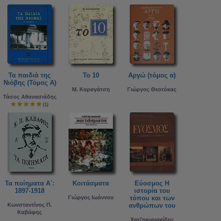
Τα παιδιά της
Το 10
Αργώ (τόμος α)
Νιόβης (Τόμος Α)
Μ. Καραγάτση
Γιώργος Θεοτόκας
Τάσος Αθανασιάδης
(1)
Τα ποίηματα Α΄:
Κοιτάσματα
Εύοσμος Η
1897-1918
ιστορία του
Γιώργος Ιωάννου
τόπου και των
Κωνσταντίνος Π.
ανθρώπων του
Καβάφης
Χατζηκυριακίδης