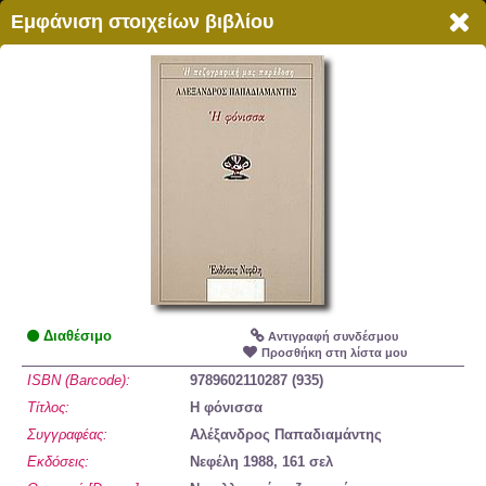
myLib
Εμφάνιση στοιχείων βιβλίου
Αναζήτηση
Πληροφορίες
Επικοινωνία
Podcast
Εγγραφή
Είσοδος
Σχολική Βιβλιοθήκη 2ο ΓΕΝΙΚΟ
myLib
ΛΥΚΕΙΟ ΕΥΟΣΜΟΥ
Βιβλία
Κυκλοφορία
Θεματικές Κατ :
287
Αύγουστος
Σε δανεισμό :
9
Επισκέπτες :
0
Διαθέσιμο
Αντιγραφή συνδέσμου
Σύνολο βιβλίων :
1627
Βιβλία :
0
Προσθήκη στη λίστα μου
ISBN (Barcode):
9789602110287 (935)
Τίτλος:
Η φόνισσα
Συγγραφέας:
Αλέξανδρος Παπαδιαμάντης
Εκδόσεις:
Νεφέλη 1988, 161 σελ