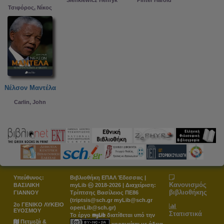
Τσιφόρος, Νίκος
Νέλσον Μαντέλα
Carlin, John
Υπεύθυνος:
Βιβλιοθήκη ΕΠΑΛ Έδεσσας |
Κανονισμός
ΒΑΣΙΛΙΚΗ
myLib
2018-2026 | Διαχείριση:
βιβλιοθήκης
ΓΙΑΝΝΟΥ
Τρίπτσης Βασίλειος ΠΕ86
(triptsis@sch.gr myLib@sch.gr
2ο ΓΕΝΙΚΟ ΛΥΚΕΙΟ
openLib@sch.gr)
ΕΥΟΣΜΟΥ
Στατιστικά
myLib
Το έργο
διατίθεται υπό την
Πετμεζά &
χορηγείται με άδεια