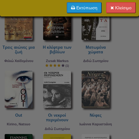
Εκτύπωση
Κλείσιμο
Τρεις αιώνες μια
Η κλέφτρα των
Ματωμένα
ζωή
βιβλίων
χώματα
Φιλιώ Χαϊδεμένου
Zusak Markus
Διδώ Σωτηρίου
(1)
Out
Οι νεκροί
Νύφες
περιμένουν
Kirino, Natsuo
Ιωάννα Καρυστιάνη
Διδώ Σωτηρίου