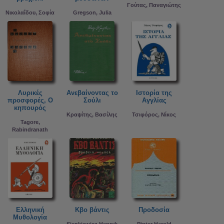
Γούτας, Παναγιώτης
Νικολαΐδου, Σοφία
Gregson, Julia
Λυρικές
Ανεβαίνοντας το
Ιστορία της
προσφορές, O
Σούλι
Αγγλίας
κηπουρός
Κραψίτης, Βασίλης
Τσιφόρος, Νίκος
Tagore,
Rabindranath
Ελληνική
Κβο βάντις
Προδοσία
Μυθολογία
Sienkiewicz Henryk
Pinter Harold